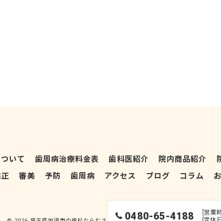
について
歯周病治療料金表
歯科医紹介
院内商品紹介
矯正
審美
予防
歯周病
アクセス
ブログ
コラム
[営業時
0480-65-4188
[定休
© 2026 埼玉県加須市の歯科ならむさしの歯科医院 ALL RIGHTS RESERVED.