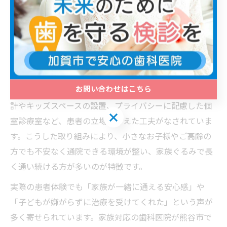
対応した診療体制や、家族みんなが安心して治療を受け
られる環境が整っている点が挙げられます。特に、小児
から高齢者まで一貫してケアできる医院は、ライフステ
ージごとの悩みや治療ニーズに柔軟に対応できると評価
されています。
お問い合わせはこちら
また、家族対応の歯科医院では、院内のバリアフリー設
計やキッズスペースの設置、プライバシーに配慮した個
お問い合わせはこちら
室診療室など、患者の立場を考えた工夫がなされていま
す。こうした取り組みにより、小さなお子様やご高齢の
方でも不安なく通院できる環境が整い、家族ぐるみで長
く通い続ける方が多いのが特徴です。
実際の患者体験でも「家族が一緒に通える安心感」や
「子どもが嫌がらずに治療を受けてくれた」という声が
多く寄せられています。家族対応の歯科医院が熊谷市で