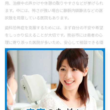
用、治療中の声かけや休憩の取りやすさなどが挙げられ
ます。中には、怖さが強い場合に静脈内鎮静法などの選
択肢を用意している医院もあります。
歯科恐怖症を克服するためには、まず自分の不安や希望
をしっかり伝えることが大切です。熊谷市には患者の心
理に寄り添った医院が多いため、安心して相談できる環
境が整っています。
家族みんなで通う熊谷の安心歯科とは
家族対応の歯科が熊谷市で選ばれる理由
熊谷市では、家族全員で通える歯科医院が多くの患者か
ら支持されています。その理由として、幅広い年齢層に