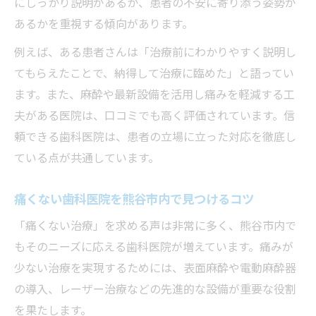
にしっかり説明があるか、患者の不安に寄り添う姿勢が
口コミで評判の熊谷市信頼歯科の特徴
あるかを重視する傾向があります。
熊谷の歯科体験が治療選びに役立つ理由
例えば、ある患者さんは「治療前にわかりやすく説明し
安心して通える歯科医院の見極め方を紹介
てもらえたことで、納得して治療に臨めた」と語ってい
不安を感じた歯科体験から優しい医院を見つけ
ます。また、麻酔や最新設備を活用し痛みを軽減する工
る
夫がある医院は、口コミでも高く評価されています。信
歯科での不安を和らげる熊谷市の医院探し
頼できる歯科医院は、患者の立場に立った対応を徹底し
優しい対応が魅力の熊谷市歯科体験とは
ている点が共通しています。
歯科恐怖症でも安心できる熊谷の医院選び
熊谷市で評判の親切な歯科体験を紹介
痛くない歯科医院を熊谷市内で見つけるコツ
歯科体験で学ぶ優しい医院の選び方ガイド
「痛くない治療」を求める声は非常に多く、熊谷市内で
熊谷市で理想の歯科治療を叶えるためのヒント
もそのニーズに応える歯科医院が増えています。痛みが
歯科体験から導く熊谷市の理想的な医院選
少ない治療を実現するためには、表面麻酔や電動麻酔器
び
の導入、レーザー治療などの先進的な設備が重要な役割
を果たします。
熊谷市で叶える最適な歯科治療のポイント