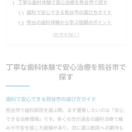
丁寧な歯科体験で安心治療を熊谷市で探す
歯科で安心できる熊谷市の選び方ガイド
熊谷の歯科体験から学ぶ信頼のポイント
痛くない歯科医院を熊谷市内で見つけるコ
ツ
歯科選びで重視したい丁寧な対応と設備
熊谷で家族向け歯科を選ぶ注目ポイント
丁寧な歯科体験で安心治療を熊谷市で
痛みの少ない歯科選びに悩む方への熊谷市ガイ
探す
ド
痛くない歯科治療を熊谷市で叶える工夫
歯科で安心できる熊谷市の選び方ガイド
熊谷の歯科で安心できる診療体験の秘訣
熊谷市で歯科医院を選ぶ際、まず重視したいのは「安心
歯科医師の丁寧な説明が熊谷市で人気の理
できる治療環境」です。多くの方が過去の歯科治療で痛
由
みや不安を感じた経験があり、次に選ぶ医院への期待も
熊谷市で選ばれる痛みに配慮した歯科医院