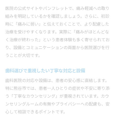
歯科医院選びに役立つ熊谷市の口コミ活用
医院の公式サイトやパンフレットで、痛み軽減への取り
法
組みを明記しているかを確認しましょう。さらに、初診
歯科体験を活かす熊谷市での治療提案
時に「痛みに弱い」と伝えておくことで、より配慮した
治療を受けやすくなります。実際に「痛みがほとんどな
長く通える熊谷市の歯科医院を見極める方
く治療が終わった」という患者体験も多く寄せられてお
法
り、設備とコミュニケーションの両面から医院選びを行
うことが大切です。
歯科選びで重視したい丁寧な対応と設備
歯科医院の対応や設備は、患者の安心感に直結します。
特に熊谷市では、患者一人ひとりの症状や不安に寄り添
う「丁寧なカウンセリング」が重視されています。カウ
ンセリングルームの有無やプライバシーへの配慮も、安
心して相談できるポイントです。