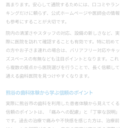
高まります。安心して通院するためには、口コミやラン
歯科恐怖症でも通いやすい熊谷の医院とは
キングだけに頼らず、公式ホームページや医師会の情報
家族みんなで通う熊谷の安心歯科とは
も参考にすることが大切です。
家族対応の歯科が熊谷市で選ばれる理由
院内の清潔さやスタッフの対応、設備の新しさなど、実
小児から大人まで安心な熊谷市の歯科体験
際に医院を訪れて確認することも有効です。特に初めて
熊谷市で家族が通いやすい歯科医院の工夫
の方やお子さま連れの場合は、バリアフリー対応やキッ
歯科医院で重視したい家族への配慮とサー
ズスペースの有無なども注目ポイントとなります。これ
ビス
ら複数の視点から医院選びを行うことで、長く信頼して
おとなこども対応の熊谷市の歯科選びポイ
通える歯科医院を見つけやすくなります。
ント
熊谷で信頼される歯科治療体験の魅力
熊谷の歯科体験から学ぶ信頼のポイント
熊谷市の歯科体験で感じた信頼の理由とは
実際に熊谷市の歯科を利用した患者体験から見えてくる
歯科のプロフェッショナルが支持される背
信頼のポイントは、「痛みへの配慮」と「丁寧な説明」
景
です。過去の治療で痛みや不快感を感じた方は、治療前