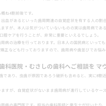
概ね4割前後です。
出血があるといった歯周関連の自覚症状を有する人の割合は
れますが、本人は気がついていないものの実は歯周病であ
て口腔ケアを行うことが、非常に重要といえるでしょう。
歯周病の治療を行っております。日本人の国民病といって
ス矯正なども行っておりますので、歯周病や歯並びでお悩
歯科医院・むさしの歯科へご相談を マ
歯であり、虫歯が原因であろう破折も含めると、実に8割
りますが、自覚症状がないまま歯周病が進行しているケー
歯周病の専門医です。担当の歯科医師と衛生士が付いたり