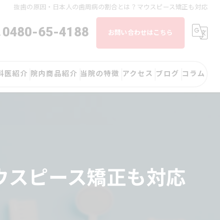
抜歯の原因・日本人の歯周病の割合とは？マウスピース矯正も対応
0480-65-4188
お問い合わせはこちら
科医紹介
院内商品紹介
当院の特徴
アクセス
ブログ
コラム
歯医者
矯正
審美
ウスピース矯正も対応
予防
歯周病