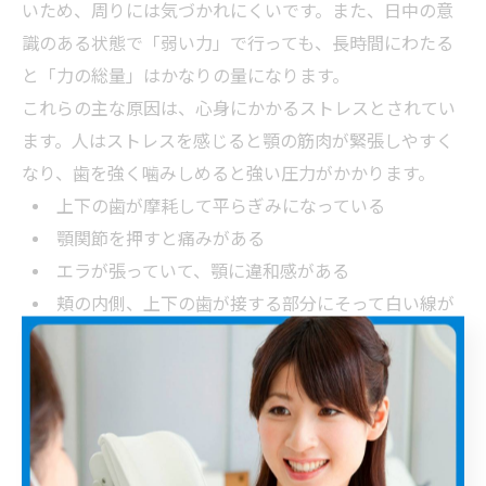
いため、周りには気づかれにくいです。また、日中の意
識のある状態で「弱い力」で行っても、長時間にわたる
と「力の総量」はかなりの量になります。
これらの主な原因は、心身にかかるストレスとされてい
ます。人はストレスを感じると顎の筋肉が緊張しやすく
なり、歯を強く噛みしめると強い圧力がかかります。
上下の歯が摩耗して平らぎみになっている
顎関節を押すと痛みがある
エラが張っていて、顎に違和感がある
頬の内側、上下の歯が接する部分にそって白い線が
ある
舌のふちに歯型のデコボコがついている
これらの症状の原因は、クレンチングの可能性がありま
す。放置しておく色々な悪影響を及ぼすため、できるだ
け早く歯ぎしり治療の相談をしましょう。