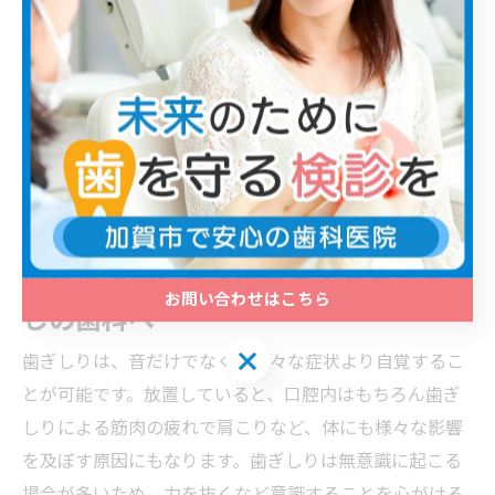
加須市で歯ぎしりの症状が気になる方は、むさしの歯科
へご相談ください。暗示療法や、特定の歯に力が集中す
るのを防ぐマウスピースを用いて、歯ぎしりによって歯
や顎に受けるダメージを抑える歯ぎしり治療を行ってい
ます。
アクセスはこちら
費用・保険診療のご相談はお気軽に！
加須市で歯ぎしり治療をするならむさ
お問い合わせはこちら
しの歯科へ
お問い合わせはこちら
歯ぎしりは、音だけでなく、様々な症状より自覚するこ
とが可能です。放置していると、口腔内はもちろん歯ぎ
しりによる筋肉の疲れで肩こりなど、体にも様々な影響
を及ぼす原因にもなります。歯ぎしりは無意識に起こる
場合が多いため、力を抜くなど意識することを心がける