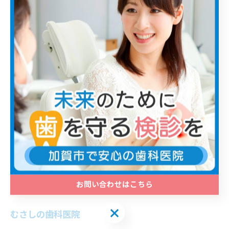
検診を通じた継続的な管理と、患者様一人ひとりの状態
に合わせた丁寧な処置を重視しています。診療は一人ひ
とりに十分な時間を確保できるよう予約制を基本として
いますが、急な違和感や痛みを覚えた際にも、状況を確
認しながら臨機応変に対応できる体制です。歯科の専門
的な視点でお口全体の状態を把握し、皆様が安心して通
院を続けられるよう、状況に合わせた柔軟な対応を加須
市で心がけています。
加須市で提供している歯周病ケア
お問い合わせはこちら
加須市で歯科をお探しならむさしの歯科へ
お問い合わせはこちら
むさしの歯科医院