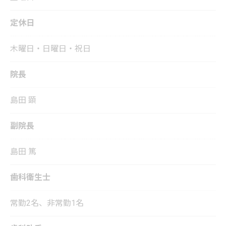
定休日
木曜日・日曜日・祝日
院長
島田 顕
副院長
島田 篤
歯科衛生士
常勤2名、非常勤1名