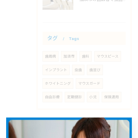
タグ
Tags
歯周病
加須市
歯科
マウスピース
インプラント
虫歯
歯並び
ホワイトニング
マウスガード
自由診療
定期健診
小児
保険適用
お口の土台に影響を及ぼしやすい歯周病に配慮し、定期